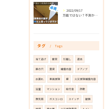
2022/09/17
万能ではない？不測かつ突発的な破損を詳しく説明
タグ
Tags
当て逃げ
衝突
引越し
退去
扉の穴
賃貸
補償内容
ドアノブ
水漏れ
車両保険
塀
火災保険補償内容
浴室
マンション
給付金
詐欺
換気扇
ガスコンロ
スイッチ
破損
相場
排水管
火災保険賃貸
トイレ