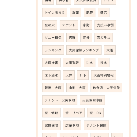
トイレ詰まり
洗面
配管
壁穴
壁の穴
テナント
家財
支払い事例
ソニー損保
盗難
泥棒
窓ガラス
ランキング
火災保険ランキング
大雨
大雨被害
大雨警報
洪水
浸水
床下浸水
天井
軒下
大雨特別警報
新潟 大雨
山形 大雨
飲食店 火災保険
テナント 火災保険
火災保険申請
壁 修理
壁 リペア
壁 DIY
家財保険
店舗保険
テナント保険