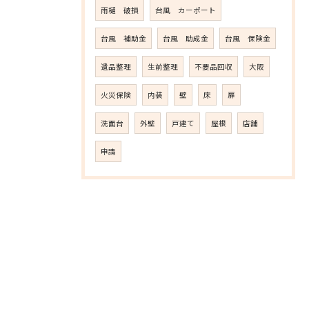
雨樋 破損
台風 カーポート
台風 補助金
台風 助成金
台風 保険金
遺品整理
生前整理
不要品回収
大阪
火災保険
内装
壁
床
扉
洗面台
外壁
戸建て
屋根
店舗
申請