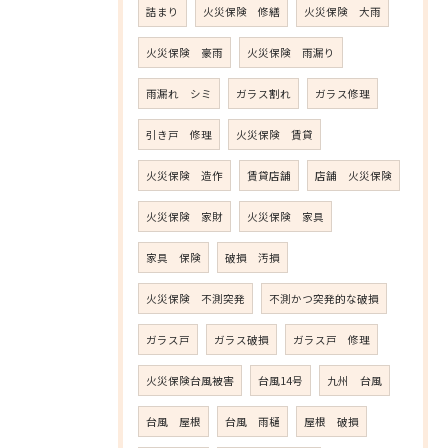
詰まり
火災保険 修繕
火災保険 大雨
火災保険 豪雨
火災保険 雨漏り
雨漏れ シミ
ガラス割れ
ガラス修理
引き戸 修理
火災保険 賃貸
火災保険 造作
賃貸店舗
店舗 火災保険
火災保険 家財
火災保険 家具
家具 保険
破損 汚損
火災保険 不測突発
不測かつ突発的な破損
ガラス戸
ガラス破損
ガラス戸 修理
火災保険台風被害
台風14号
九州 台風
台風 屋根
台風 雨樋
屋根 破損