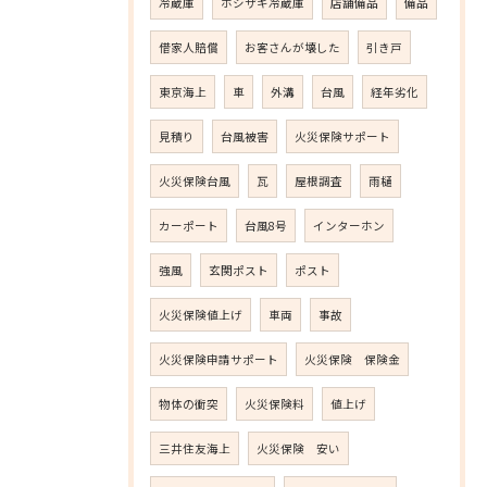
冷蔵庫
ホシザキ冷蔵庫
店舗備品
備品
借家人賠償
お客さんが壊した
引き戸
東京海上
車
外溝
台風
経年劣化
見積り
台風被害
火災保険サポート
火災保険台風
瓦
屋根調査
雨樋
カーポート
台風8号
インターホン
強風
玄関ポスト
ポスト
火災保険値上げ
車両
事故
火災保険申請サポート
火災保険 保険金
物体の衝突
火災保険料
値上げ
三井住友海上
火災保険 安い