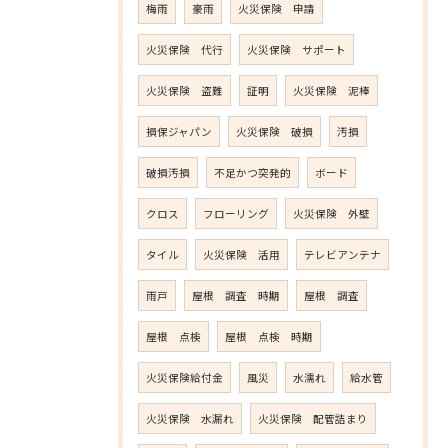
梅雨
豪雨
火災保険 申請
火災保険 代行
火災保険 サポート
火災保険 盗難
証明
火災保険 泥棒
損保ジャパン
火災保険 破損
汚損
破損汚損
不足かつ突発的
ボード
クロス
フローリング
火災保険 外壁
タイル
火災保険 活用
テレビアンテナ
雨戸
屋根 調査 時期
屋根 調査
屋根 点検
屋根 点検 時期
火災保険給付金
風災
水濡れ
給水管
火災保険 水漏れ
火災保険 配管詰まり