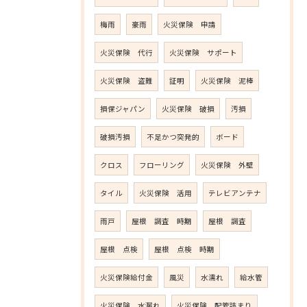
梅雨
豪雨
火災保険 申請
火災保険 代行
火災保険 サポート
火災保険 盗難
証明
火災保険 泥棒
損保ジャパン
火災保険 破損
汚損
破損汚損
不足かつ突発的
ボード
クロス
フローリング
火災保険 外壁
タイル
火災保険 活用
テレビアンテナ
雨戸
屋根 調査 時期
屋根 調査
屋根 点検
屋根 点検 時期
火災保険給付金
風災
水濡れ
給水管
火災保険 水漏れ
火災保険 配管詰まり