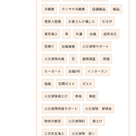
冷蔵庫
ホシザキ冷蔵庫
店舗備品
備品
借家人賠償
お客さんが壊した
引き戸
東京海上
車
外溝
台風
経年劣化
見積り
台風被害
火災保険サポート
火災保険台風
瓦
屋根調査
雨樋
カーポート
台風8号
インターホン
強風
玄関ポスト
ポスト
火災保険値上げ
車両
事故
火災保険申請サポート
火災保険 保険金
物体の衝突
火災保険料
値上げ
三井住友海上
火災保険 安い