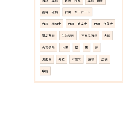
台風 屋根
台風 雨樋
屋根 破損
雨樋 破損
台風 カーポート
台風 補助金
台風 助成金
台風 保険金
遺品整理
生前整理
不要品回収
大阪
火災保険
内装
壁
床
扉
洗面台
外壁
戸建て
屋根
店舗
申請