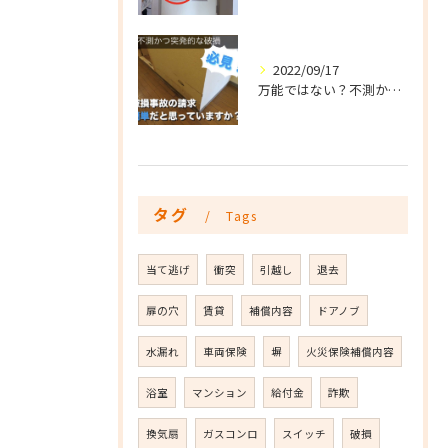
2022/09/17
万能ではない？不測かつ突発的な破損を詳しく説明
タグ
Tags
当て逃げ
衝突
引越し
退去
扉の穴
賃貸
補償内容
ドアノブ
水漏れ
車両保険
塀
火災保険補償内容
浴室
マンション
給付金
詐欺
換気扇
ガスコンロ
スイッチ
破損