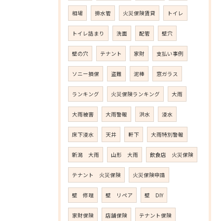
相場
排水管
火災保険賃貸
トイレ
トイレ詰まり
洗面
配管
壁穴
壁の穴
テナント
家財
支払い事例
ソニー損保
盗難
泥棒
窓ガラス
ランキング
火災保険ランキング
大雨
大雨被害
大雨警報
洪水
浸水
床下浸水
天井
軒下
大雨特別警報
新潟 大雨
山形 大雨
飲食店 火災保険
テナント 火災保険
火災保険申請
壁 修理
壁 リペア
壁 DIY
家財保険
店舗保険
テナント保険