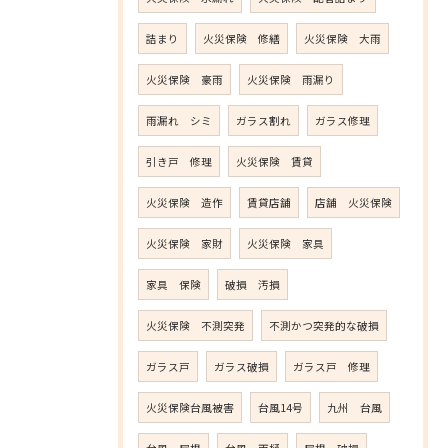
詰まり
火災保険 修繕
火災保険 大雨
火災保険 豪雨
火災保険 雨漏り
雨漏れ シミ
ガラス割れ
ガラス修理
引き戸 修理
火災保険 賃貸
火災保険 造作
賃貸店舗
店舗 火災保険
火災保険 家財
火災保険 家具
家具 保険
破損 汚損
火災保険 不測突発
不測かつ突発的な破損
ガラス戸
ガラス破損
ガラス戸 修理
火災保険台風被害
台風14号
九州 台風