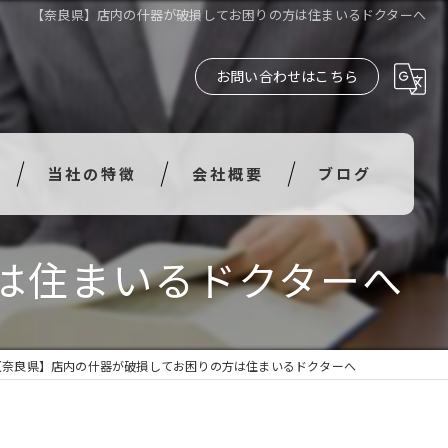
【奈良県】店内の什器が破損してお困りの方は住まいるドクターへ
お問い合わせはこちら
当社の特徴
会社概要
ブログ
水漏れ
は住まいるドクターへ
衝突
破損
【奈良県】店内の什器が破損してお困りの方は住まいるドクターへ
汚損
風災