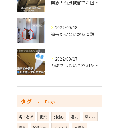
緊急！台風被害でお困りの方はご連絡下さい
2022/09/18
被害が少ないからと諦めていませんか？細かな破損でも火災保険は活用できます
2022/09/17
万能ではない？不測かつ突発的な破損を詳しく説明
タグ
Tags
当て逃げ
衝突
引越し
退去
扉の穴
賃貸
補償内容
ドアノブ
水漏れ