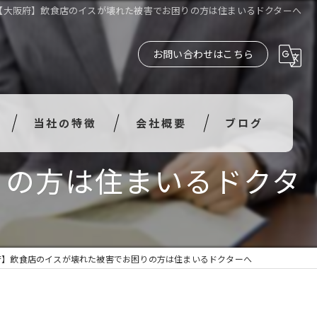
【大阪府】飲食店のイスが壊れた被害でお困りの方は住まいるドクターへ
お問い合わせはこちら
当社の特徴
会社概要
ブログ
りの方は住まいるドクタ
水漏れ
衝突
破損
府】飲食店のイスが壊れた被害でお困りの方は住まいるドクターへ
汚損
風災