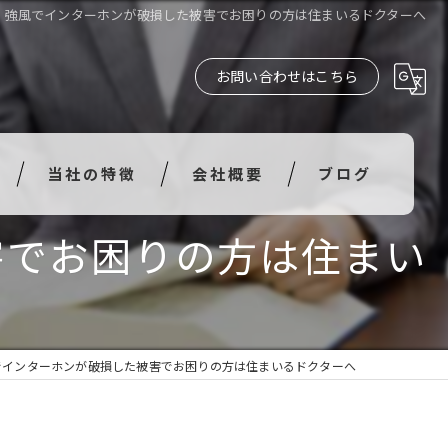
】強風でインターホンが破損した被害でお困りの方は住まいるドクターへ
お問い合わせはこちら
当社の特徴
会社概要
ブログ
害でお困りの方は住まい
水漏れ
衝突
破損
でインターホンが破損した被害でお困りの方は住まいるドクターへ
汚損
風災